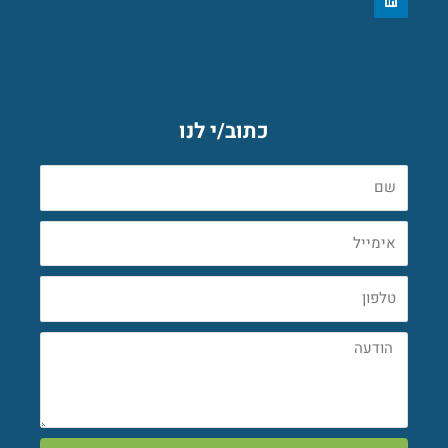
i
n
k
e
d
i
n
כתוב/י לנו
שם
אימייל
טלפון
הודעה