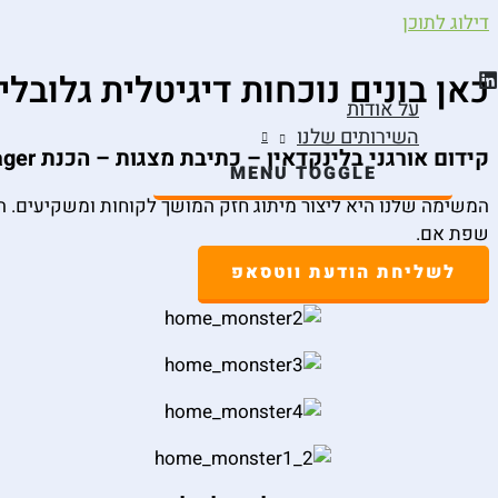
דילוג לתוכן
כאן בונים נוכחות דיגיטלית גלובלי
על אודות
השירותים שלנו
קידום אורגני בלינקדאין – כתיבת מצגות – הכנת One Pager – יצירת תוכן באנגלית
MENU TOGGLE
שפת אם.
לשליחת הודעת ווטסאפ