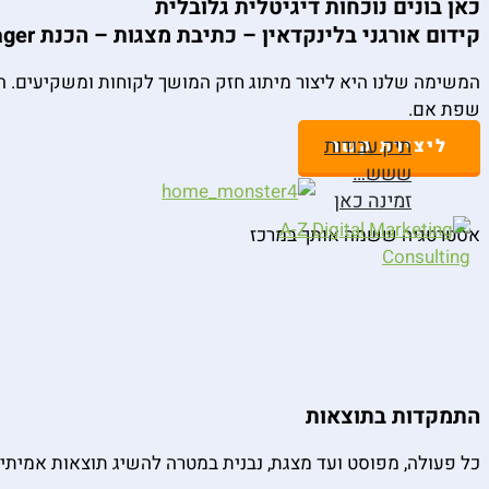
כאן בונים נוכחות דיגיטלית גלובלית
קידום אורגני בלינקדאין – כתיבת מצגות – הכנת One Pager – יצירת תוכן באנגלית
שפת אם.
תיק עבודות
ליצירת קשר
ששש…
זמינה כאן
אסטרטגיה ששמה אותך
במרכז
התמקדות בתוצאות
כל פעולה, מפוסט ועד מצגת, נבנית במטרה להשיג תוצאות אמיתיות