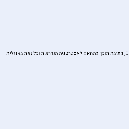
המשימה שלנו היא ליצור מיתוג חזק המושך לקוחות ומשקיעים. הביצוע דרך קידום אורגני בלינקדאין, כתיבת מצגות, הכנת One Pager, כתיבת תוכן, בהתאם לאסטרטגיה הנדרשת וכל זאת באנגלית