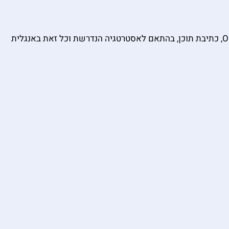
המשימה שלנו היא ליצור מיתוג חזק המושך לקוחות ומשקיעים. הביצוע דרך קידום אורגני בלינקדאין, כתיבת מצגות, הכנת One Pager, כתיבת תוכן, בהתאם לאסטרטגיה הנדרשת וכל זאת באנגלית