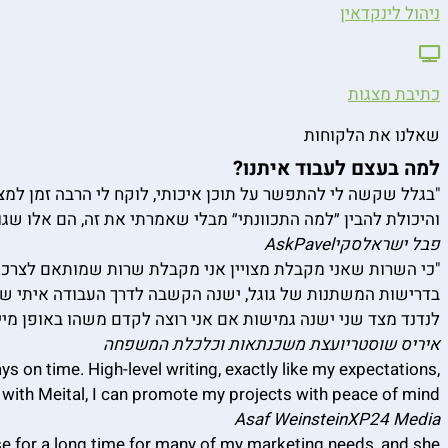
ניהול לינקדאין
כתיבת מצגות
שאלנו את הלקוחות
למה בעצם לעבוד איתנו?
"בגלל שקשה לי להתפשר על תוכן איכותי, לוקח לי הרבה זמן למצו
והיכולת להבין ״למה התכוונתי״ מבלי שאמרתי את זה, הם אלו שגו
פבל ישראלסקי
AskPavel
"כי השרות שאני מקבלת מצויין אני מקבלת שרות שמותאם לצרכים
בדרישות המשתנות של גוגל, ישנה הקשבה לדרך העבודה איתי שה
לנדנד מצד שני ישנה גמישות אם אני רוצה לקדם משהו באופן מייד
איריס שוסטר
יועצת משכנתאות וכלכלת המשפחה
ys on time. High-level writing, exactly like my expectations,
 with Meital, I can promote my projects with peace of mind
Asaf Weinstein
XP24 Media
ise for a long time for many of my marketing needs, and she