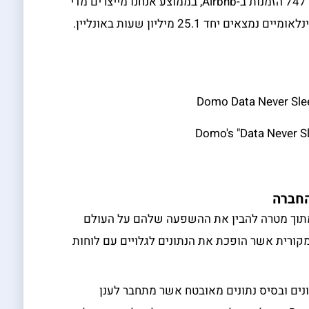
ומה איתנו, המשתמשים/ות? מדי דקה נעשות 747 הזמנות ב-Airbnb, בממוצע אנחנו מייצרים מדי
דקה MB102 של מידע וכלל המשתמשים הבינלאומיים נמצאים יחד 25.1 מיליון שעות באונליין.
Domo's "Data Never S
יסוף נתונים מתוך מטרה להבין את ההשפעה שלהם על העולם
מקורית אשר הופכת את הנתונים לגלויים עם לוחות
ים ובסיס נתונים מאובטח אשר מתחבר לענן