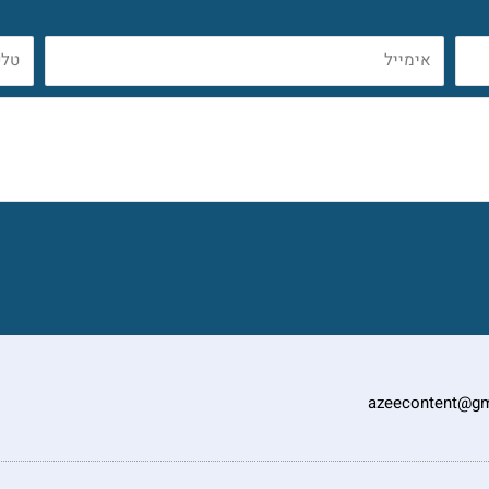
אימייל
טלפו
azeecontent@gm