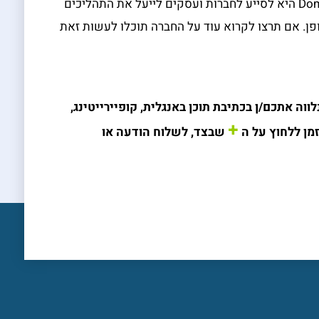
ולמערכות קודמות של Domo. המטרה של Domo היא לסייע לחברות ועסקים לייעל את התהליכים
פן. אם תרצו לקרוא עוד על החברה תוכלו לעשות זאת
וה אתכם/ן בכתיבת תוכן באנגלית, קופיירייטינג,
+
מן ללחוץ על ה
שבצד, לשלוח הודעה או