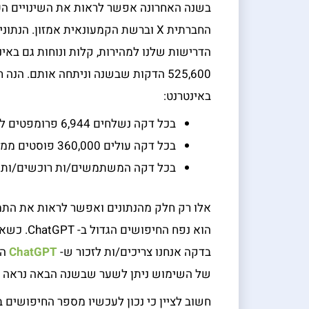
בשנה האחרונה אפשר לראות את השינויים הע
החברתית X וברשת הקמעונאית אמזון. ה
525,600 הדקות שבשנה וניתחה אותם. ה
באינטרנט:
בכל דקה נשלחים 6,944 פרומפטים ל-ChatGPT
בכל דקה עולים 360,000 פוסטים ממשתמשים ברשת החברתית X
בכל דקה המשתמשים/ות רוכשים/ות ב-455,000$ דרך האפליקציה של אמ
אלו רק חלק מהנתונים ואפשר לראות את התמו
הוא נפח ה
בדקה אנחנו צריכים/ות לזכור ש-
ChatGPT
של השימוש ניתן לשער שבשנה הבאה נראה מ