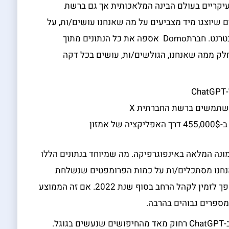
יקריים בעולם הבינה המלאכותית אך גם ברשת
נתונים שיוצגו מיד מצביעים על מה שאנחנו עושים/ות, על
הדרישות שלנו למהירות, קלות ונוחות גם באינטרנט. חברתDomo אספה את כל הנתונים מתוך
נה חלק ממה שאנחנו, הגולשים/ות, עושים בכל דקה
זון
נה המלאה באינפוגרפיקה. מה שמיוחד בנתונים הללו
חיפושים הגדול ב- ChatGPT. כשאנחנו מסתכלים/ות על כמות הפרומפטים שנשלחת
הפך לזמין לקהל הרחב בסוף שנת 2022. אם זה הממוצע
ספרים גבוהים בהרבה.
חשוב לציין כי נכון לעכשיו מספר החיפושים ב-ChatGPT רחוק מאד מהחיפושים שנעשים בגוגל.