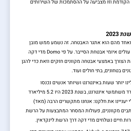
ייה של 60% לעומת השנה הקודמת וזו מצביעה על ההסתמכות של השירותים
2023
 ואחד מהם הוא אתגר האבטחה. זה נשמע ממש מובן
מאיליו שככל שהפעילות הדיגיטלית גדלה כך עולים איומי אבטחת הסייבר. על פי Domo מדי דקה
DDo. הדבר מדגיש את הצורך באמצעי אבטחה מקוונים חזקים וזאת כדי להגן
ים בטחונים, בתי חולים ועוד.
נו יותר שעות באינטרנט ושיותר אנשים נכנסו
לאינטרנט. בעוד שבשנת 2022 היו 4.5 מיליארד משתמשי אינטרנט, בשנת 2023 היו 5.2 מיליארד
יעניינו את חלקנו: אנחנו מתקשרים הרבה (מאד)
דקה נשלחים 241 מיליון מכתבים מקווננים, פעולות המסחר המתבצעות על הרשת