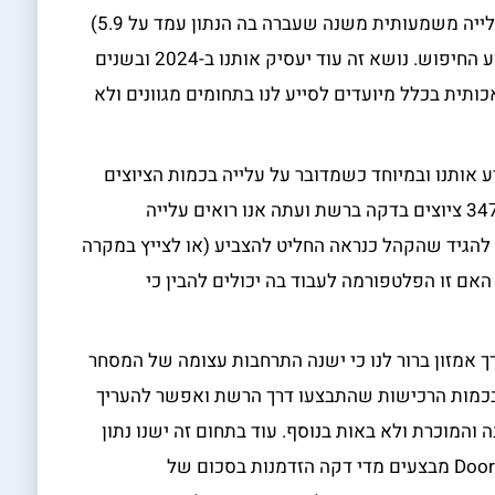
מדי דקה עולות 6.3 מיליון שאילתות בגוגל (עלייה משמעותית משנה שעברה בה הנתון עמד על 5.9)
והמסקנה היא שהגולשים/ות לא ויתרו על מנוע החיפוש. נושא זה עוד יעסיק אותנו ב-2024 ובשנים
כותית בכלל מיועדים לסייע לנו בתחומים מגוונים ולא
רתית X צריכים להפתיע אותנו ובמיוחד כשמדובר על עלייה בכמות הציוצים
לעומת השנה שעברה. בשנת 2022 עלו 347,000 ציוצים בדקה ברשת ועתה אנו רואים עלייה
שבמפה הפוליטית של X אפשר להגיד שהקהל כנראה החליט להצביע (או לצייץ במקרה
האם זו הפלטפורמה לעבוד בה יכולים להבין כי
אמזון ברור לנו כי ישנה התרחבות עצומה של המסחר
לקטרוני. בסך הכול ישנה עלייה של כ-6% בכמות הרכישות שהתבצעו דרך הרשת ואפשר להעריך
והמוכרת ולא באות בנוסף. עוד בתחום זה ישנו נתון
על ענף המזון כשמשתמשי אפליקציית DoorDash מבצעים מדי דקה הזדמנות בסכום של