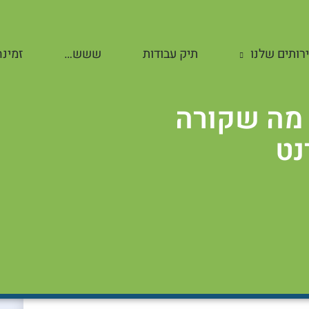
רותים שלנו
תיק עבודות
ששש…
זמינה
 מה שקורה
נט