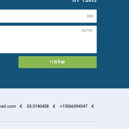
שם
הודעה
שלח/י
ail.com
03-3740458
15066394547+