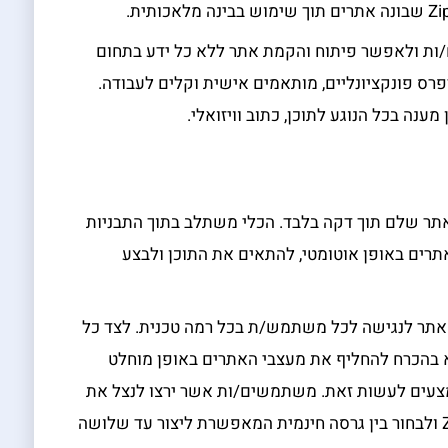
המשתמשים/ות ולאפשר פיתוח והקמת אתר ללא כל ידע בתחום
פרס פונקציונליים, מותאמים אישית וקלים לעבודה.
ענה בכל הנוגע לתוכן, כתוב וויזואלי.
יא ש- ZipWP יוכל ליצור אתר שלם תוך דקה בלבד. הכלי משתלב בתוך התבניות
תרים באופן אוטומטי, להתאים את התוכן ולבצע
האתר לנגישה לכל משתמש/ת בכל רמה טכנית. לצד כל
א בהכרח להחליף את מעצבי האתרים באופן מוחלט
מצעים לעשות זאת. משתמשים/ות אשר ירצו לנצל את
הכלי החדש יוכלו פשוט לפתוח חשבון ZipWP ולבחור בין גרסה חינמית המאפשרת ליצור עד שלושה