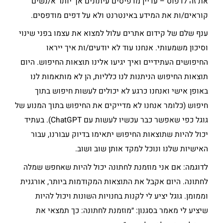
את זה לדפוס – עדיין מדפיסים עיתונים אך יותר א/נשים
קוראים/ות את המידע באינטרנט ולא על דפים מודפסים.
ענף שלם של קידום אתרים עלול למצוא את עצמו בפני שינוי
וסיכון משמעותי. אנחנו עוד לא יודעים/ות איך ייראו
החיפושים העתידיים ואיך יגיעו אלינו תוצאות החיפוש. היום
תוצאות החיפוש הניתנות לנו כלליות, הן לא מותאמות לנו
באופן אישי ואנחנו כרגע לא יכולים לעשות חיפוש בתוך
חיפוש (כלומר אנחנו לא מדייקים את החיפוש בתוך המנוע של
גוגל כפי שאפשר כבר עכשיו לעשות עם ChatGPT). בעתיד
יכול להיות שתוצאות החיפוש יתאימו בדיוק עבורנו, עבור
האישיות שלנו ונוכל למקד אותן שוב ושוב.
לדוגמה: אם אני מוזמנת לחתונה יכול להיות שאחפש שמלה
לחתונה. היום אקבל את התוצאות המקודמות ביותר, אורגנית
וממומן. גוגל יציע לי לקנות בחנויות השונות ויכול להיות
שיציע לי מאמר בסגנון: ״מוזמנת לחתונה: כך תמצאי את