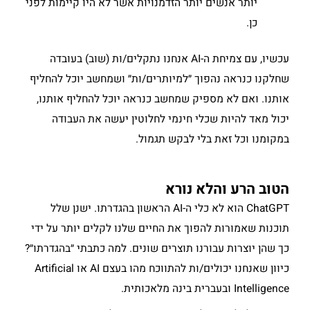
יותר אנשים יותר הזדמנויות אשר לא היו קיימות לפני
כן.
עכשיו, עם צמיחת ה-AI אנחנו נתקלים/ות (שוב) בעובדה
שחלקנו כנראה נהפוך ״למיותרים/ות״ ושמחשב יוכל להחליף
אותנו. ואם לא מספיק שמחשב כנראה יוכל להחליף אותנו,
יכול מאד להיות שכלי חינמי לחלוטין יעשה את העבודה
במקומנו וכל זאת בלי לבקש תגמול.
הטוב הרע והלא נורא
ChatGPT הוא לא כלי ה-AI הראשון בהגדרתו. ישנן שלל
תוכנות שאמורות להפוך את החיים שלנו לקלים יותר על ידי
כך שהן יוצרות עבורנו תוצרים שונים. למה כתבתי ״בהגדרתו״?
כיוון שאנחנו יכולים/ות להתווכח מהו בעצם AI או Artificial
Intelligence ובעברית בינה מלאכותית.