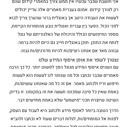
אני חושבת שכבר עכשיו אין ממש צורך במאמרי קידום שהם
רק לצורך קידום. אמנם בעברית מאמרים אלה עדיין יכולים
לעשות את העבודה היטב אך באנגלית ברור שהערך צריך לבוא
לפני הכול. הפער בין עברית ואנגלית נובע מהתחרות הקיימת,
מספר החיפושים הכולל והיכולת של האלגוריתם של גוגל
לנתח את התוכן. תוכן באנגלית חייב גם היום להיות ברמה
גבוהה מאד אם אנחנו רוצים/ות להיות מדורגים/ות גבוה.
נצטרך לשפר את אופן איסוף המידע שלנו
עם השנים איסוף המידע מגוגל הפך לפשוט יותר. כל כך הרבה
מאמרים שכבר נכתבו וכל מה שנותר לנו לעשות הוא לעשות
חיפוש זריז ולכתוב מאמר. אם זה כל מה שאנחנו עושים/ות,
באמת שאין כל סיבה שמכונה תעשה את זה במקומנו. זו בדיוק
השיטה שיוצרת תכני ״מישמש״ שלא באמת מחדשים דבר.
הדרך הטובה ביותר לאסוף מידע ולכתוב היא לעבוד עם העסק,
לפנות אל המומחים/ות, לגלות דברים שעוד לא נכתבו ולהביא