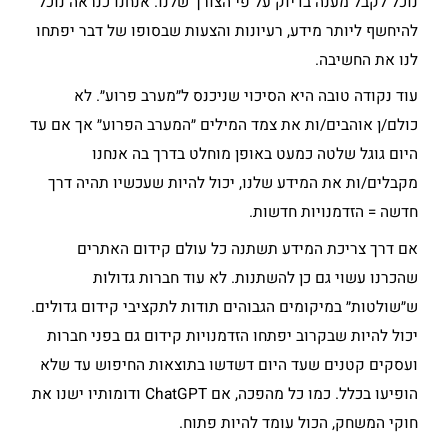
נוכל לקבל מענה בדיוק על פי הצורך שלנו. אנחנו כנראה נוכל
להיחשף ליותר מידע, רעיונות והצעות שבסופו של דבר יפתחו
לנו את החשיבה.
עוד נקודה טובה היא הסיכוי שניכנס ל״מערב פרוע״. לא
כולם/ן אוהבים/ות את צמד המילים ״המערב הפרוע״ אך אם עד
היום גוגל שלטה כמעט באופן מוחלט בדרך בה אנחנו
מקבלים/ות את המידע שלנו, יכול להיות שעכשיו תהיה דרך
חדשה = הזדמנויות חדשות.
אם דרך צריכת המידע תשתנה כל עולם קידום האתרים
שהכרנו עשוי גם כן להשתנות. לא עוד חברות גדולות
ש״שולטות״ במיקומים הגבוהים תודות לתקציבי קידום גדולים.
יכול להיות שבקרוב יפתחו הזדמנויות קידום גם בפני חברות
ועסקים קטנים שעד היום דשדשו בתוצאות החיפוש עד שלא
הופיעו בכלל. כמו כל מהפכה, אם ChatGPT ודומותיו ישנו את
חוקי המשחק, הכול עומד להיות פתוח.