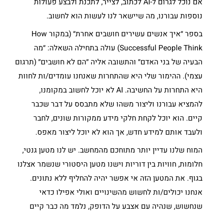
אם נוכל לגרום ל-AI לכתוב, לצייר, לתכנת ולבצע פעולות
נוספות עבורנו, מה שיישאר לנו לעשות הוא לחשוב.
בספר ״איך אנשים עשירים חושבים אחרת״ (במקור How
Successful People Think) עולה בתחילה השאלה: ״מה
הבעיה של בני האדם״ והתשובה אליה ״הם לא חושבים״ (תרגום
עצמי). ההימור שלי היא שהתחרות שאנחנו עומדים/ות לחוות
היא התחרות על החשיבה. AI לא יוכל לחשוב במקומנו,
להמציא עבורנו וליצור משהו שלא מתבסס על דבר שכבר
קיים. הוא יוכל לקחת חלקי מידע ממקורות שונים, לחבר
ולעבד אותם למידע חדש, אך הוא לא יוכל ליצור מאפס.
המוח שלנו עדיין יותר מתוחכם מהמחשב. יש לנו מטען גנטי,
חלומות, חוויות בין דוריות וישנו מטען היסטורי שנשמר אצלנו
בגוף. את המטען הזה אי אפשר יהיה להחליף ללא נתונים.
אנחנו יכולים/ות לחשוש מהשינויים ואולי אפילו כדאי
שנחשוש, שנהיה עם אצבע על הדופק, נלמד מה כבר קיים