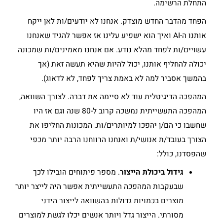
התחלת הרשימה.
הפחד מהדבר החדש מוצדק. אנחנו לא יודעים/ות לאן ייקח
אותנו ה-AI ואיך הוא ישפיע עלינו אז אפשר להגיד שאנחנו
עשויים/ות לפחד מהלא נודע. אם אנחנו מאמינים/ות שמכונה
יכולה להחליף אותנו, יכול להיות שהיא תעשה זאת (אך
בהמשך אסביר למה לא באמת צריך לפחד, לא לדאוג).
המהפכה הדיגיטלית עוד לא סיימה את דברה. לצורך השוואה,
המהפכה התעשייתית נמשכה קרוב ל-80 שנה וגם אז היו
שחשבו כי הם/ן יהפכו למיותרים/ות. המכונות החליפו את
הצורך בעובד/ת אנושי/ת ואנחנו הרווחנו הרבה יותר מכפי
שהפסדנו, כולל:
גידול ביכולת הייצור
. מספר פיתוחים הובילו לכך
שבעקבות המהפכה התעשייתית אפשר היה לייצר יותר
מוצרים בכמויות גדולות בהשוואה לייצור הידני
מסורתי. הייצור גדל ויותר אנשים יכלו לגשת למוצרים