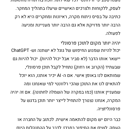
מענה ספציפי ורלוונטי לכל שאילתה. הכתיבה תהיה מותאמת
לעסק, ללקוחות ולצרכים האישיים שיעלו בתהליך המחקר.
כתיבה על בסיס ניתוח מקרה, ראיונות ומחקרים היא לא רק
הרבה יותר מדויקת אלא גם הרבה יותר מעניינת ומניעה
לפעולה.
יהיה יותר מקום לתוכן פרסונלי
יכול להיות שמנוע החיפוש של גוגל לא ישתנה וש- ChatGPT
יישאר אותו הדבר (לא סביר אבל יכול להיות). יכול להיות גם
שבעתיד (הקרוב או רחוק) נתחיל לקבל תוכן פרסונלי,
שמותאם לנו באופן אישי. אם ה- AI יכיר אותנו, הוא יוכל
להתאים לנו את התוכן שהכי רלוונטי למי שאנחנו ומה
שמעניין אותנו (כמו במקרה של השמלה לחתונה). אם זה יהיה
המקרה, אנחנו נצטרך להתחיל לייצר יותר תוכן בדגש על
פרסונליזציה.
כבר היום יש מקום להתאמה אישית. לכתוב על החברה או
העסק, לשים את הסיפור במרכז, לדבר על ההתנהלות היום