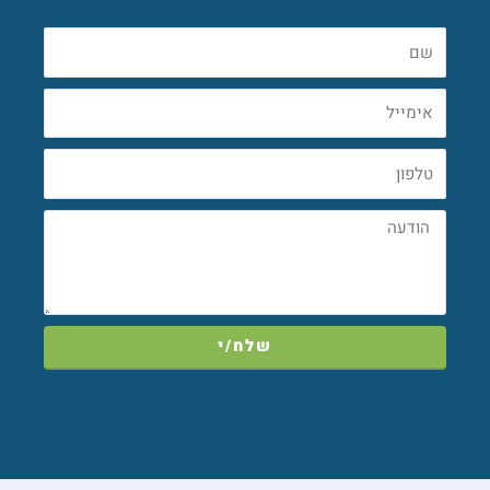
שם
אימייל
טלפון
הודעה
שלח/י