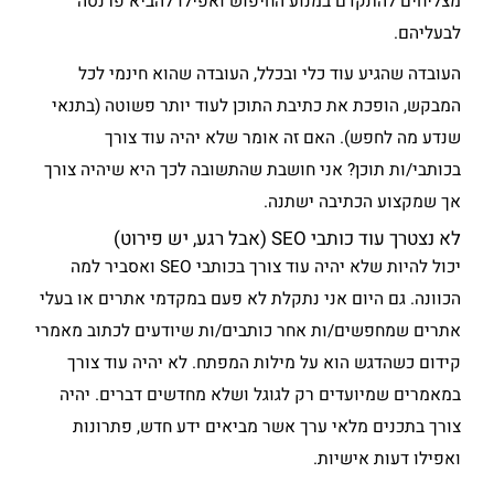
מצליחים להתקדם במנוע החיפוש ואפילו להביא פרנסה
לבעליהם.
העובדה שהגיע עוד כלי ובכלל, העובדה שהוא חינמי לכל
המבקש, הופכת את כתיבת התוכן לעוד יותר פשוטה (בתנאי
שנדע מה לחפש). האם זה אומר שלא יהיה עוד צורך
בכותבי/ות תוכן? אני חושבת שהתשובה לכך היא שיהיה צורך
אך שמקצוע הכתיבה ישתנה.
לא נצטרך עוד כותבי SEO (אבל רגע, יש פירוט)
יכול להיות שלא יהיה עוד צורך בכותבי SEO ואסביר למה
הכוונה. גם היום אני נתקלת לא פעם במקדמי אתרים או בעלי
אתרים שמחפשים/ות אחר כותבים/ות שיודעים לכתוב מאמרי
קידום כשהדגש הוא על מילות המפתח. לא יהיה עוד צורך
במאמרים שמיועדים רק לגוגל ושלא מחדשים דברים. יהיה
צורך בתכנים מלאי ערך אשר מביאים ידע חדש, פתרונות
ואפילו דעות אישיות.