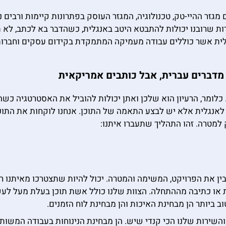
גזר ההיי-טק, טכנולוגיה, המגזר העוסק בפתרונות קיימות ורבים נו
ת שרובנו יכולות להתבטא היטב באנגלית, כשהדבר בא לכתב, לא ת
נגלית אשר כוללים עבודה מעמיקה המתמקדת בקידום עסקים וחברות
 מדברים עברית, אבל כותבים אמריקאית
 כלומר, הרעיון הוא שלכן ואתן יכולות להוביל את האסטרטגיה כ
אנגלית אלא יש לבצע התאמה של התוכן. אנחנו לוקחות את התוכן
 למטרה. זהו התהליך שתעברו איתנו:
ין את הפרויקט, המשימה והמטרה. יכול להיות שתצטרכו מאיתנו רק
 כתיבה מההתחלה. הצוות שלנו כולל אשת תוכן בעלת מעל לעשור נ
ביותר הן מבחינת האיכות והן מבחינת לוח הזמנים.
השירות שלנו הכי קנדי שיש. הן מבחינת הנינוחות בעבודה המשותפ