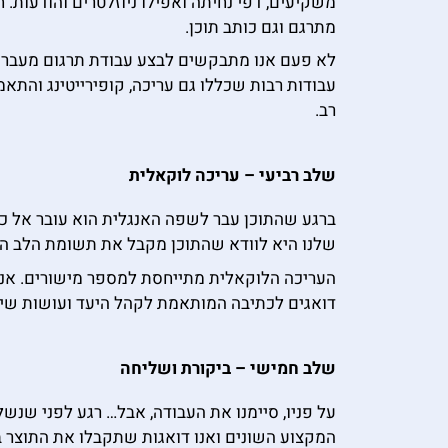
משקיעים, דפי נחיתה ואפילו ניוזלטרים והודעות.
מתרגם וגם כותב תוכן.
לא פעם אנו מתבקשים לבצע עבודת תרגום מעברית
עבודות רבות שכללו גם עריכה, קופירייטינג והתא
רב.
שלב רביעי – עריכה לוקאלית
ברגע שהתוכן עבר לשפה האנגלית הוא עובר אל כות
שלנו היא לוודא שהתוכן מקבל את תשומת הלב המ
העריכה הלוקאלית מתייחסת למספר מישורים. אנו מ
דואגים לכתיבה המותאמת לקהל היעד ועושות שינוי
שלב חמישי – ביקורת ושליחה
על פניו, סיימנו את העבודה, אבל… רגע לפני שנשל
המקצוע השונים ואנו דואגות שתקבלו את התוצר בד