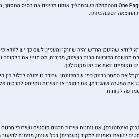
אם יש צורך בכך, אנחנו מספקות שירותי כתיבת One Pager מההתחלה כשבתהליך אנחנו 
התוצאה הטובה ביותר.
 לוודא שהתוכן החדש יהיה שיווקי ומעניין. לשם כך יש לוודא כ
א מדובר על תרגום 1:1 אלא במלאכת מחשבת הדורשת הבנה בשיווק, מכירות, מה מניע 
ים מקומיים וזאת אם יש מקום לכך.
ל את המסר בדיוק כפי שהתכוונתן. עבודה זו יכולה לכלול בין הית
ז את המטרה שהגדרתן, את המוצר או השירות ונתייחס לתרבות אליה
מניעה לקוחות.
יסבוק ואינסטגרם), אנו נותנות שירות תרגום פוסטים ושירותי תרג
ם יישארו נאמנים למקור (בעברית) ככל שניתן, מוזמנת להיעזר ב